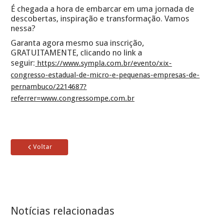
É chegada a hora de embarcar em uma jornada de
descobertas, inspiração e transformação. Vamos
nessa?
Garanta agora mesmo sua inscrição,
GRATUITAMENTE, clicando no link a
seguir:
https://www.sympla.com.br/evento/xix-
congresso-estadual-de-micro-e-pequenas-empresas-de-
pernambuco/2214687?
referrer=www.congressompe.com.br
Voltar

Notícias relacionadas